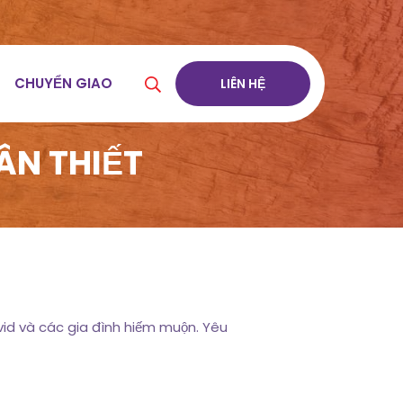
CHUYỂN GIAO
LIÊN HỆ
ÂN THIẾT
id và các gia đình hiếm muộn. Yêu