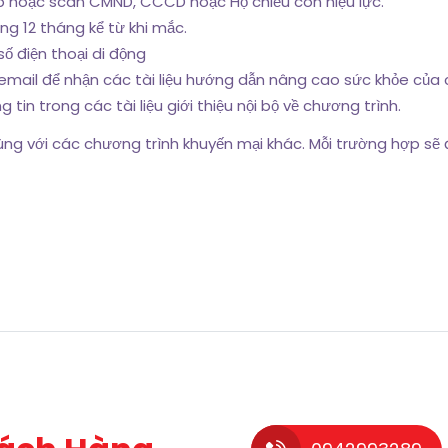
p hoặc scan CMND, CCCD hoặc Hộ chiếu còn hiệu lực.
ng 12 tháng kể từ khi mắc.
số điện thoại di động
email để nhận các tài liệu hướng dẫn nâng cao sức khỏe của 
in trong các tài liệu giới thiệu nội bộ về chương trình.
ng với các chương trình khuyến mại khác. Mỗi trường hợp sẽ 