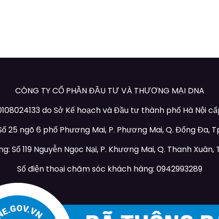
CÔNG TY CỔ PHẦN ĐẦU TƯ VÀ THƯƠNG MẠI DNA
108024133 do Sở Kế hoạch và Đầu tư thành phố Hà Nội cấp 
 Số 25 ngõ 6 phố Phương Mai, P. Phương Mai, Q. Đống Đa, Tp
g: Số 119 Nguyễn Ngọc Nại, P. Khương Mai, Q. Thanh Xuân, T
Số điện thoại chăm sóc khách hàng: 0942993289