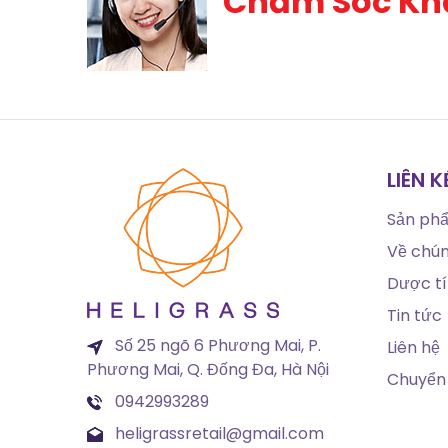
Chăm Sóc Kh
LIÊN 
Sản ph
Về chún
Dược t
Tin tức
Số 25 ngõ 6 Phương Mai, P.
Liên hệ
Phương Mai, Q. Đống Đa, Hà Nội
Chuyển 
0942993289
heligrassretail@gmail.com