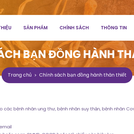
THIỆU
SẢN PHẨM
CHÍNH SÁCH
THÔNG TIN
ÁCH BẠN ĐỒNG HÀNH TH
Trang chủ
Chính sách bạn đồng hành thân thiết
o các bệnh nhân ung thư, bệnh nhân suy thận, bệnh nhân Cov
 email