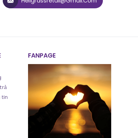
Heligrassretail@gmail.com
E
FANPAGE
g
trả
tin