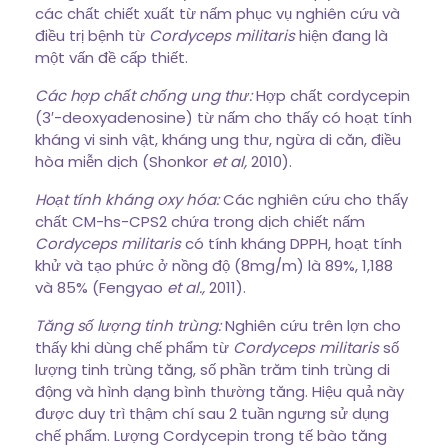
các chất chiết xuất từ nấm phục vụ nghiên cứu và
điều trị bệnh từ
Cordyceps militaris
hiện đang là
một vấn đề cấp thiết.
Các hợp chất chống ung thư:
Hợp chất cordycepin
(3′-deoxyadenosine) từ nấm cho thấy có hoạt tính
kháng vi sinh vật, kháng ung thư, ngừa di căn, điều
hòa miễn dịch (Shonkor
et al,
2010).
Hoạt tính kháng oxy hóa:
Các nghiên cứu cho thấy
chất CM-hs-CPS2 chứa trong dịch chiết nấm
Cordyceps militaris
có tính kháng DPPH, hoạt tính
khử và tạo phức ở nồng độ (8mg/m) là 89%, 1,188
và 85% (Fengyao
et al.,
2011).
Tăng số lượng tinh trùng:
Nghiên cứu trên lợn cho
thấy khi dùng chế phẩm từ
Cordyceps militaris
số
lượng tinh trùng tăng, số phần trăm tinh trùng di
động và hình dạng bình thường tăng. Hiệu quả này
được duy trì thậm chí sau 2 tuần ngưng sử dụng
chế phẩm. Lượng Cordycepin trong tế bào tăng