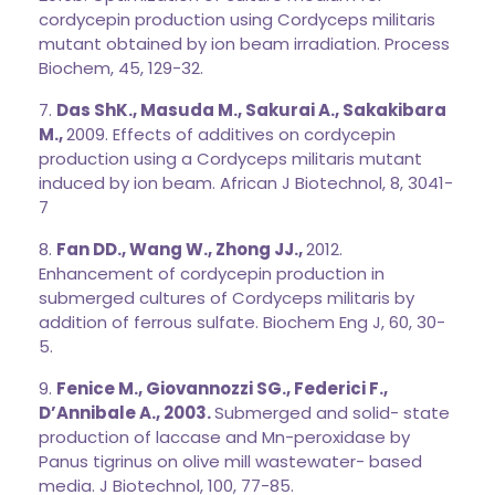
cordycepin production using Cordyceps militaris
mutant obtained by ion beam irradiation. Process
Biochem, 45, 129-32.
7.
Das ShK., Masuda M., Sakurai A., Sakakibara
M.,
2009. Effects of additives on cordycepin
production using a Cordyceps militaris mutant
induced by ion beam. African J Biotechnol, 8, 3041-
7
8.
Fan DD., Wang W., Zhong JJ.,
2012.
Enhancement of cordycepin production in
submerged cultures of Cordyceps militaris by
addition of ferrous sulfate. Biochem Eng J, 60, 30-
5.
9.
Fenice M., Giovannozzi SG., Federici F.,
D’Annibale A., 2003.
Submerged and solid- state
production of laccase and Mn-peroxidase by
Panus tigrinus on olive mill wastewater- based
media. J Biotechnol, 100, 77-85.