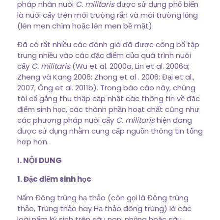
pháp nhân nuôi
C. militaris
được sử dụng phổ biến
là nuôi cấy trên môi trường rắn và môi trường lỏng
(lên men chìm hoặc lên men bề mặt).
Đã có rất nhiều các đánh giá đã được công bố tập
trung nhiều vào các đặc điểm của quá trình nuôi
cấy
C. militaris
(Wu et al. 2000a, Lin et al. 2006a;
Zheng và Kang 2006; Zhong et al . 2006; Đại et al.,
2007; Ông et al. 2011b). Trong báo cáo này, chúng
tôi cố gắng thu thập cập nhật các thông tin về đặc
điểm sinh học, các thành phần hoạt chất cũng như
các phương pháp nuôi cấy
C. militaris
hiện đang
được sử dụng nhằm cung cấp nguồn thông tin tổng
hợp hơn.
I. NỘI DUNG
1. Đặc điếm sinh học
Nấm Đông trùng hạ thảo (còn gọi là Đông trùng
thảo, Trùng thảo hay Hạ thảo đông trùng) là các
loài nấm ký sinh trên sâu non, nhộng hoặc sâu