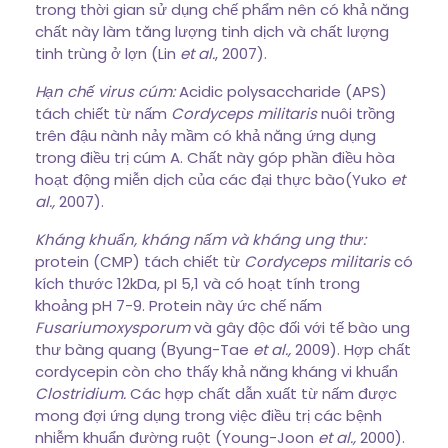
trong thời gian sử dụng chế phẩm nên có khả năng
chất này làm tăng lượng tinh dịch và chất lượng
tinh trùng ở lợn (Lin
et al.
, 2007).
Hạn chế virus cúm:
Acidic polysaccharide (APS)
tách chiết từ nấm
Cordyceps militaris
nuôi trồng
trên đậu nành nảy mầm có khả năng ứng dụng
trong điều trị cúm A. Chất này góp phần điều hòa
hoạt động miễn dịch của các đại thực bào(Yuko
et
al.,
2007).
Kháng khuẩn, kháng nấm và kháng ung thư:
protein (CMP) tách chiết từ
Cordyceps militaris
có
kích thước 12kDa, pI 5,1 và có hoạt tính trong
khoảng pH 7-9. Protein này ức chế nấm
Fusariumoxysporum
và gây độc đối với tế bào ung
thư bàng quang (Byung-Tae
et al.,
2009). Hợp chất
cordycepin còn cho thấy khả năng kháng vi khuẩn
Clostridium.
Các hợp chất dẫn xuất từ nấm được
mong đợi ứng dụng trong việc điều trị các bệnh
nhiễm khuẩn đường ruột (Young-Joon
et al.,
2000).