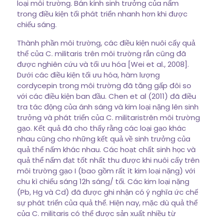
loại môi trường. Bán kính sinh trưởng của nấm
trong điều kiện tối phát triển nhanh hơn khi được
chiếu sáng.
Thành phần môi trường, các điều kiện nuôi cấy quả
thể của C. militaris trên môi trường rắn cũng đã
được nghiên cứu và tối ưu hóa [Wei et al., 2008].
Dưới các điều kiện tối ưu hóa, hàm lượng
cordycepin trong môi trường đã tăng gấp đôi so
với các điều kiện ban đầu. Chen et al (2011) đã điều
tra tác động của ánh sáng và kim loại nặng lên sinh
trưởng và phát triển của C. militaristrên môi trường
gạo. Kết quả đã cho thấy rằng các loại gạo khác
nhau cũng cho những kết quả về sinh trưởng của
quả thể nấm khác nhau. Các hoạt chất sinh học và
quả thể nấm đạt tốt nhất thu được khi nuôi cấy trên
môi trường gạo I (bao gồm rất ít kim loại nặng) với
chu kì chiếu sáng 12h sáng/ tối. Các kim loại nặng
(Pb, Hg và Cd) đã được ghi nhận có ý nghĩa ức chế
sự phát triển của quả thể. Hiện nay, mặc dù quả thể
của C. militaris có thể được sản xuất nhiều từ