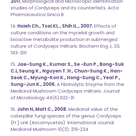
2011.
Morphological and Microscopic identification
studies of Cordyceps and its counterfeits. Acta
Pharmaceutica Sinica B
14.
Hsieh Ch., Tsai KL., Shih IL., 2007.
Effects of
culture conditions on the mycelial growth and
bioactive metabolite production in submerged
culture of Cordyceps militaris. Biochem Eng J, 33,
193-201
15.
Jae-Sung K., Kumar S., Se -Eun P., Bong-Suk
C.i, Seung K., Nguyen T. H., Chun-Sung K., Han-
Seok C., Myung-Kon K., Hong-Sung C., Yeal P.,
Sung-Jun K., 2006.
A Fibrinolytic Enzyme from the
Medicinal Mushroom Cordyceps militaris. Journal
of Microbiology 44(6):622-31
16.
John H, Malt C., 2008.
Medicinal value of the
caterpillar fungi species of the genus Cordyceps
(Fr.) Link (Ascomycetes). International Journal
Medicinal Mushroom 10(3): 219-234