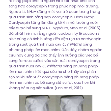
ra rằng peptone là nguồn nitơ tốt nhất cho sinh
tổng hợp cordycepin trong phức hợp môi trường.
Ngược lại, NH
+ đóng một vai trò quan trọng trong
4
quá trình sinh tổng hợp cordycepin. Hàm lượng
Cordycepin tăng lên đáng kế khi môi trường nuôi
cấy được bổ sung NH
+. Ngoài ra, Mao et al (2005)
4
đã phát hiện ra rằng nguồn cacbon, tỷ lệ cacbon /
nitơ cũng có ảnh hưởng đến việc tạo ra cordycepin
trong suốt quá trình nuôi cấy
C. militaris
bằng
phương pháp lên men chìm. Gần đây, nhóm nghiên
cứu này cũng đã cho thấy ảnh hưởng của việc bổ
sung ferrous sulfat vào sản xuất cordycepin trong
quá trình nuôi cấy
C. militaris
bằng phương pháp
lên men chìm. Kết quả của họ cho thấy sản phẩm
tạo ra khi sản xuất cordycepin bằng phương pháp
lên men chìm có bổ sung sắt sulfat cao hơn khi
không bổ sung sắt sulfat (Fan et al, 2012).