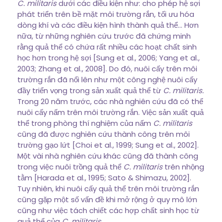
C. militaris
dưới các điều kiện như: cho phép hệ sợi
phát triển trên bề mặt môi trường rắn, tối ưu hóa
dòng khí và các điều kiện hình thành quả thể… Hơn
nữa, từ những nghiên cứu trước đã chứng minh
rằng quả thể có chứa rất nhiều các hoạt chất sinh
học hơn trong hệ sợi [Sung et al., 2006; Yang et al.,
2003; Zhang et al., 2008]. Do đó, nuôi cấy trên môi
trường rắn đã nổi lên như một công nghệ nuôi cấy
đầy triển vọng trong sản xuất quả thể từ
C. militaris.
Trong 20 năm trước, các nhà nghiên cứu đã có thể
nuôi cấy nấm trên môi trường rắn. Việc sản xuất quả
thể trong phòng thí nghiệm của nấm
C. militaris
cũng đã được nghiên cứu thành công trên môi
trường gạo lứt [Choi et al., 1999; Sung et al., 2002].
Một vài nhà nghiên cứu khác cũng đã thành công
trong việc nuôi trồng quả thể
C. militaris
trên nhộng
tằm [Harada et al., 1995; Sato & Shimazu, 2002].
Tuy nhiên, khi nuôi cấy quả thể trên môi trường rắn
cũng gặp một số vấn đề khi mở rộng ở quy mô lớn
cũng như việc tách chiết các hợp chất sinh học từ
quả thể của
C. militaris.