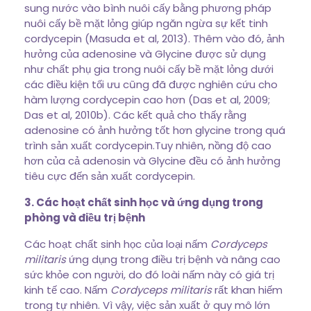
sung nước vào bình nuôi cấy bằng phương pháp
nuôi cấy bề mặt lỏng giúp ngăn ngừa sự kết tinh
cordycepin (Masuda et al, 2013). Thêm vào đó, ảnh
hưởng của adenosine và Glycine được sử dụng
như chất phụ gia trong nuôi cấy bề mặt lỏng dưới
các điều kiện tối ưu cũng đã được nghiên cứu cho
hàm lượng cordycepin cao hơn (Das et al, 2009;
Das et al, 2010b). Các kết quả cho thấy rằng
adenosine có ảnh hưởng tốt hơn glycine trong quá
trình sản xuất cordycepin.Tuy nhiên, nồng độ cao
hơn của cả adenosin và Glycine đều có ảnh hưởng
tiêu cực đến sản xuất cordycepin.
3. Các hoạt chất sinh học và ứng dụng trong
phòng và điều trị bệnh
Các hoạt chất sinh học của loại nấm
Cordyceps
militaris
ứng dụng trong điều trị bệnh và nâng cao
sức khỏe con người, do đó loài nấm này có giá trị
kinh tế cao. Nấm
Cordyceps militaris
rất khan hiếm
trong tự nhiên. Vì vậy, việc sản xuất ở quy mô lớn