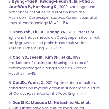
2.
Byung-Tae P., Kwang-Heum N., Eui-Cha J.,
Jae-Wan P., Ha-Hyung K.,
2009. Antiíungal and
Anticancer Activities of a Protein from the
Mushroom
Cordyceps militaris.
Korean Journal of
Physiol Pharmacology 13: 49 – 54
3.
Chen Ysh., Liu BL., Chang YN.,
2011. Effects of
light and heavy metals on Cordyceps militaris fruit
body growth in rice grain-based cultivation.
Korean J Chem Eng, 28, 875-9.
4.
Choi YS., Lee HK., Kim SH., et al.,
1999.
Production of fruiting body using cultures of
entomopathogenic fungal species. Korean J
Mycol, 27, 15-19.
5.
Cui JD., Yuan LQ.
, 2011. Optimization of culture
conditions on mycelia grown in submerged culture
of Cordyceps militaris. Int J Food Eng, 7, 1-11
6.
Das ShK., Masuda M., Hatashita M., et al.,
2010b. Optimization of culture medium for