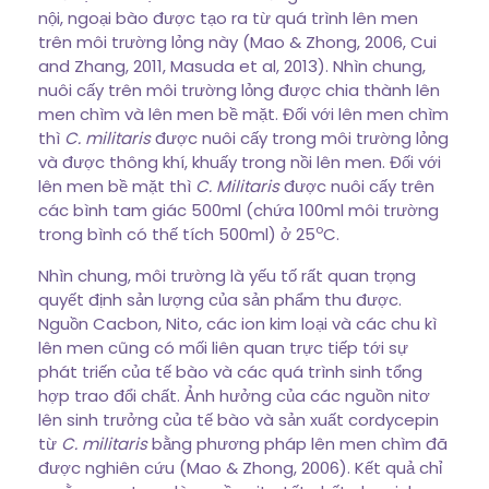
nội, ngoại bào được tạo ra từ quá trình lên men
trên môi trường lỏng này (Mao & Zhong, 2006, Cui
and Zhang, 2011, Masuda et al, 2013). Nhìn chung,
nuôi cấy trên môi trường lỏng được chia thành lên
men chìm và lên men bề mặt. Đối với lên men chìm
thì
C. militaris
được nuôi cấy trong môi trường lỏng
và được thông khí, khuấy trong nồi lên men. Đối với
lên men bề mặt thì
C. Militaris
được nuôi cấy trên
các bình tam giác 500ml (chứa 100ml môi trường
o
trong bình có thế tích 500ml) ở 25
C.
Nhìn chung, môi trường là yếu tố rất quan trọng
quyết định sản lượng của sản phẩm thu được.
Nguồn Cacbon, Nito, các ion kim loại và các chu kì
lên men cũng có mối liên quan trực tiếp tới sự
phát triến của tế bào và các quá trình sinh tổng
hợp trao đổi chất. Ảnh hưởng của các nguồn nitơ
lên sinh trưởng của tế bào và sản xuất cordycepin
từ
C. militaris
bằng phương pháp lên men chìm đã
được nghiên cứu (Mao & Zhong, 2006). Kết quả chỉ