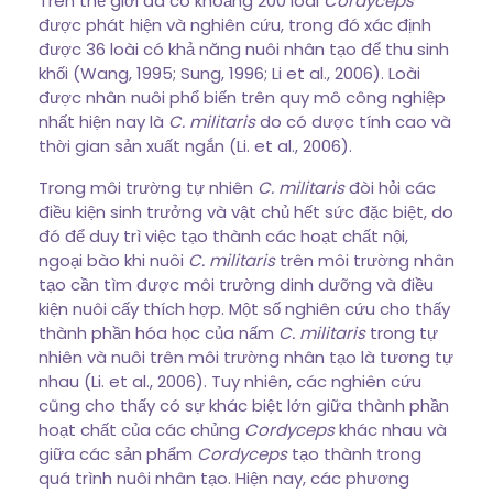
Trên thế giới đã có khoảng 200 loài
Cordyceps
được phát hiện và nghiên cứu, trong đó xác định
được 36 loài có khả năng nuôi nhân tạo để thu sinh
khối (Wang, 1995; Sung, 1996; Li et al., 2006). Loài
được nhân nuôi phổ biến trên quy mô công nghiệp
nhất hiện nay là
C. militaris
do có dược tính cao và
thời gian sản xuất ngắn (Li. et al., 2006).
Trong môi trường tự nhiên
C. militaris
đòi hỏi các
điều kiện sinh trưởng và vật chủ hết sức đặc biệt, do
đó để duy trì việc tạo thành các hoạt chất nội,
ngoại bào khi nuôi
C. militaris
trên môi trường nhân
tạo cần tìm được môi trường dinh dưỡng và điều
kiện nuôi cấy thích hợp. Một số nghiên cứu cho thấy
thành phần hóa học của nấm
C. militaris
trong tự
nhiên và nuôi trên môi trường nhân tạo là tương tự
nhau (Li. et al., 2006). Tuy nhiên, các nghiên cứu
cũng cho thấy có sự khác biệt lớn giữa thành phần
hoạt chất của các chủng
Cordyceps
khác nhau và
giữa các sản phẩm
Cordyceps
tạo thành trong
quá trình nuôi nhân tạo. Hiện nay, các phương