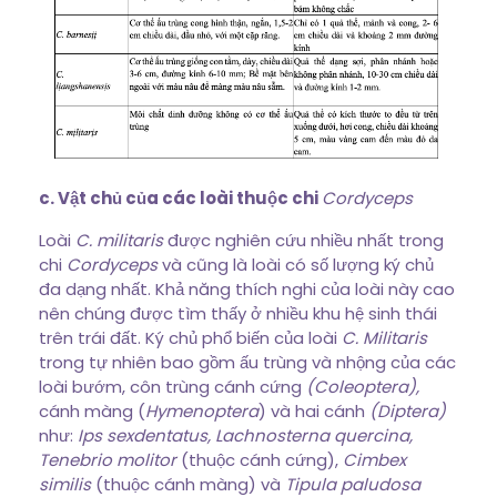
c. Vật chủ của các loài thuộc chi
Cordyceps
Loài
C. militaris
được nghiên cứu nhiều nhất trong
chi
Cordyceps
và cũng là loài có số lượng ký chủ
đa dạng nhất. Khả năng thích nghi của loài này cao
nên chúng được tìm thấy ở nhiều khu hệ sinh thái
trên trái đất. Ký chủ phổ biến của loài
C. Militaris
trong tự nhiên bao gồm ấu trùng và nhộng của các
loài bướm, côn trùng cánh cứng
(Coleoptera),
cánh màng (
Hymenoptera
) và hai cánh
(Diptera)
như:
Ips sexdentatus, Lachnosterna quercina,
Tenebrio molitor
(thuộc cánh cứng),
Cimbex
similis
(thuộc cánh màng) và
Tipula paludosa