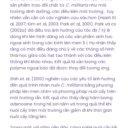
sản phẩm trao đổi chất từ
C. militaris
như môi
trường dinh dưỡng, các điều kiện môi trường… tuy
nhiên vẫn cần có các nghiên cứu sâu hơn (Hsieh Et
al, 2007; Kim et al, 2003; Park et al, 2001). Park và cs
(2002a) đã điều tra ảnh hưởng của tốc độ / tỷ lệ
dòng khí lên hình dáng và các sản phẩm sinh học
ngoại sinh trong các bình lên men 5 l. Họ nhận thấy
rằng có một điều đáng chú ý về các thông số hình
thái học giữa các hạt tạo thành với các điều kiện
thông khí khác nhau. Kết quả là sản lượng các
polyme ngoại bào đã được thay đổi tương ứng.
Shih et al. (2010) nghiên cứu các yếu tố ảnh hưởng
đến quá trình nhân nuôi
C. militaris
bằng phương
pháp lên men chìm và phương pháp nuôi cấy trên
môi trường rắn. Kết quả cho thấy rằng hàm lượng
adenosine trong hệ sợi nấm và trong quả thế khi
nuôi cấy trên môi trường rắn giảm đi khi thời gian
nuôi cấy tăng lên.
Trong một vài năm gần đây, công nghệ nuôi cấy bề