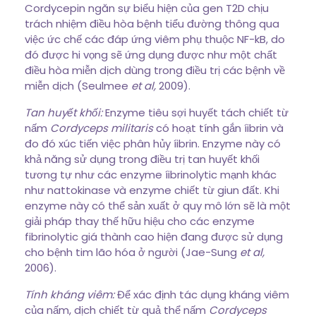
Cordycepin ngăn sự biểu hiện của gen T2D chịu
trách nhiệm điều hòa bệnh tiểu đường thông qua
việc ức chế các đáp ứng viêm phụ thuộc NF-kB, do
đó được hi vọng sẽ ứng dụng được như một chất
điều hòa miễn dịch dùng trong điều trị các bệnh về
miễn dịch (Seulmee
et al,
2009).
Tan huyết khối:
Enzyme tiêu sợi huyết tách chiết từ
nấm
Cordyceps militaris
có hoạt tính gắn íibrin và
đo đó xúc tiến việc phân hủy íibrin. Enzyme này có
khả năng sử dụng trong điều trị tan huyết khối
tương tự như các enzyme íibrinolytic mạnh khác
như nattokinase và enzyme chiết từ giun đất. Khi
enzyme này có thể sản xuất ở quy mô lớn sẽ là một
giải pháp thay thế hữu hiệu cho các enzyme
fibrinolytic giá thành cao hiện đang được sử dụng
cho bệnh tim lão hóa ở người (Jae-Sung
et al,
2006).
Tính kháng viêm:
Để xác định tác dụng kháng viêm
của nấm, dịch chiết từ quả thể nấm
Cordyceps