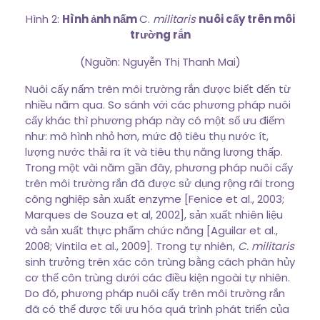
Hình 2:
Hình ảnh nấm
C.
militaris
nuôi cấy trên môi
trường rắn
(Nguồn: Nguyễn Thị Thanh Mai)
Nuôi cấy nấm trên môi trường rắn được biết đến từ
nhiều năm qua. So sánh với các phương pháp nuôi
cấy khác thì phương pháp này có một số ưu điếm
như: mô hình nhỏ hơn, mức độ tiêu thụ nước ít,
lượng nước thải ra ít và tiêu thụ năng lượng thấp.
Trong một vài năm gần đây, phương pháp nuôi cấy
trên môi trường rắn đã được sử dụng rộng rãi trong
công nghiệp sản xuất enzyme [Fenice et al., 2003;
Marques de Souza et al, 2002], sản xuất nhiên liệu
và sản xuất thực phẩm chức năng [Aguilar et al.,
2008; Vintila et al., 2009]. Trong tự nhiên,
C. militaris
sinh trưởng trên xác côn trùng bằng cách phân hủy
cơ thế côn trùng dưới các điều kiện ngoài tự nhiên.
Do đó, phương pháp nuôi cấy trên môi trường rắn
đã có thể được tối ưu hóa quá trình phát triển của