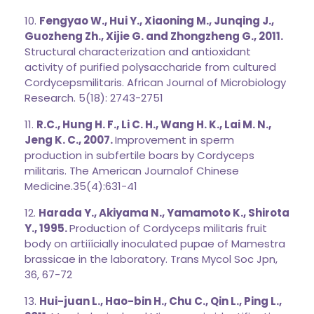
10.
Fengyao W., Hui Y., Xiaoning M., Junqing J.,
Guozheng Zh., Xijie G. and Zhongzheng
G., 2011.
Structural characterization and antioxidant
activity of purified polysaccharide from cultured
Cordycepsmilitaris. African Journal of Microbiology
Research. 5(18): 2743-2751
11.
R.C., Hung H. F., Li C. H., Wang H. K., Lai M. N.,
Jeng K. C., 2007.
Improvement in sperm
production in subfertile boars by Cordyceps
militaris. The American Journalof Chinese
Medicine.35(4):631-41
12.
Harada Y., Akiyama N., Yamamoto K., Shirota
Y., 1995.
Production of Cordyceps militaris fruit
body on artiíícially inoculated pupae of Mamestra
brassicae in the laboratory. Trans Mycol Soc Jpn,
36, 67-72
13.
Hui-juan L., Hao-bin H., Chu C., Qin L., Ping L.,