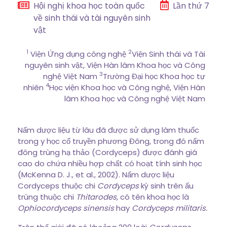
Hội nghị khoa học toàn quốc
Lần thứ 7
về sinh thái và tài nguyên sinh
vật
1
2
Viện Ứng dụng công nghệ
Viện Sinh thái và Tài
nguyên sinh vật, Viện Hàn lâm Khoa học và Công
3
nghệ Việt Nam
Trường Đại học Khoa học tự
4
nhiên
Học viện Khoa học và Công nghệ, Viện Hàn
lâm Khoa học và Công nghệ Việt Nam
Nấm dược liệu từ lâu đã được sử dụng làm thuốc
trong y học cổ truyền phương Đông, trong đó nấm
đông trùng hạ thảo (Cordyceps) được đánh giá
cao do chứa nhiều hợp chất có hoạt tính sinh học
(McKenna D. J., et al., 2002). Nấm dược liệu
Cordyceps thuộc chi
Cordyceps
ký sinh trên ấu
trùng thuộc chi
Thitarodes,
có tên khoa học là
Ophiocordyceps sinensis
hay
Cordyceps militaris.