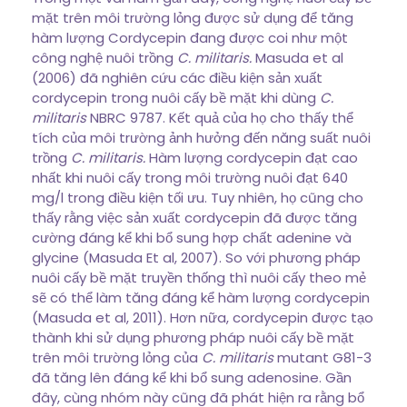
mặt trên môi trường lỏng được sử dụng để tăng
hàm lượng Cordycepin đang được coi như một
công nghệ nuôi trồng
C. militaris.
Masuda et al
(2006) đã nghiên cứu các điều kiện sản xuất
cordycepin trong nuôi cấy bề mặt khi dùng
C.
militaris
NBRC 9787. Kết quả của họ cho thấy thể
tích của môi trường ảnh hưởng đến năng suất nuôi
trồng
C. militaris.
Hàm lượng cordycepin đạt cao
nhất khi nuôi cấy trong môi trường nuôi đạt 640
mg/l trong điều kiện tối ưu. Tuy nhiên, họ cũng cho
thấy rằng việc sản xuất cordycepin đã được tăng
cường đáng kể khi bổ sung hợp chất adenine và
glycine (Masuda Et al, 2007). So với phương pháp
nuôi cấy bề mặt truyền thống thì nuôi cấy theo mẻ
sẽ có thể làm tăng đáng kể hàm lượng cordycepin
(Masuda et al, 2011). Hơn nữa, cordycepin được tạo
thành khi sử dụng phương pháp nuôi cấy bề mặt
trên môi trường lỏng của
C. militaris
mutant G81-3
đã tăng lên đáng kể khi bổ sung adenosine. Gần
đây, cùng nhóm này cũng đã phát hiện ra rằng bổ