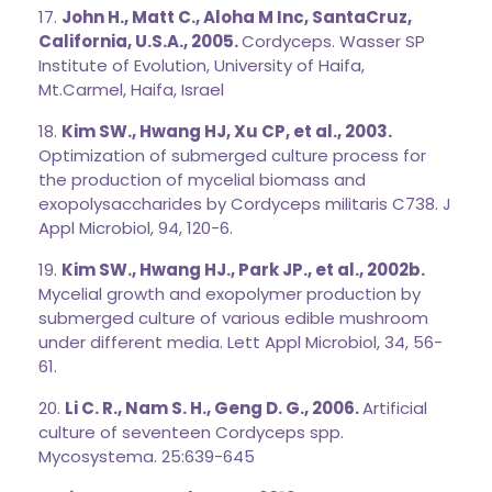
17.
John H., Matt C., Aloha M Inc, SantaCruz,
California, U.S.A., 2005.
Cordyceps. Wasser SP
Institute of Evolution, University of Haifa,
Mt.Carmel, Haifa, Israel
18.
Kim SW., Hwang HJ, Xu CP, et al., 2003.
Optimization of submerged culture process for
the production of mycelial biomass and
exopolysaccharides by Cordyceps militaris C738. J
Appl Microbiol, 94, 120-6.
19.
Kim SW., Hwang HJ., Park JP., et al., 2002b.
Mycelial growth and exopolymer production by
submerged culture of various edible mushroom
under different media. Lett Appl Microbiol, 34, 56-
61.
20.
Li C. R., Nam S. H., Geng D. G., 2006.
Artificial
culture of seventeen Cordyceps spp.
Mycosystema. 25:639-645