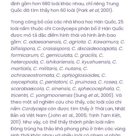
định gồm hơn 680 loài khác nhau, chỉ riêng Trung
Quốc đã tìm thấy hơn 60 loài (Park
et al,
2001).
Trong công bố của các nhà khoa học Hàn Quốc, 25
loài nấm thuộc chi Cordyceps phân bố ở Hàn Quốc
được mô tả đặc điếm hình thái và hình ảnh bao
gồm:
C. adaesanensis, C. agriota. C.
Kawamura, C.
bifisispora, C. crassịspora, C. dịscoịdeocapịata, C.
formicarum, C. gemiculata, C. gracilis, C.
heteropoda, C. ishikariensis, C. kyushuensis, C.
martialis, C. militaris, C. nutans, C.
ochraceostromata, C. ophịoglossoịdes, C.
oxycephala, C. pentatoni, C. pruinosa, C. rosea, C.
scarabaeịcola, C. sinensis, C. sphecocephala, C.
trịcentrị, C. yongmoonensịs
(Sung
et al.,
2000). Và
theo một số nghiên cứu cho thấy, các loài của chi
nấm
Cordyceps
còn được tìm thấy ở Thái Lan, Nhật
Bản và Việt Nam (John et al., 2005; Trịnh Tam Kiệt,
2011). Như vậy, có thể thấy thành phần loài nấm
Đông trùng hạ thảo khá phong phú ở trên các vùng
sinh thái khác nhau và nhiều loài có phạm vi phân