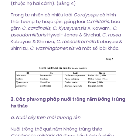
(thuộc họ hai cánh). (Bảng 4)
Trong tự nhiên có nhiều loài
Cordyceps
có hình
thái tương tự hoặc gần giống loài
C.militaris,
bao
gồm
C. cardinalis, C. Kyusyuensis
A. Kawam.,
C.
pseudomilitaris
Hywel- Jones & Sivichai,
C. rosea
Kobayasi & Shimizu,
C. roseostromata
Kobayasi &
Shimizu,
C. washingtonensis
và một số loài khác.
2. Các phương pháp nuôi trồng nấm Đông trùng
hạ thảo
a. Nuôi cấy trên môi trường rắn
Nuôi trồng thế quả nấm Nhộng trùng thảo
Cordyceps militaris
đã được tiến hành ở nhiều