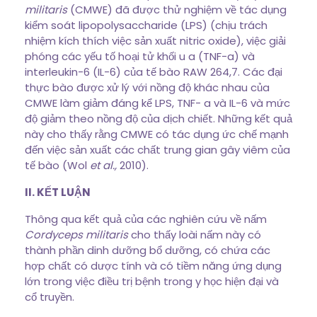
militaris
(CMWE) đã được thử nghiệm về tác dụng
kiểm soát lipopolysaccharide (LPS) (chịu trách
nhiệm kích thích việc sản xuất nitric oxide), việc giải
phóng các yếu tố hoại tử khối u a (TNF-a) và
interleukin-6 (IL-6) của tế bào RAW 264,7. Các đại
thực bào được xử lý với nồng độ khác nhau của
CMWE làm giảm đáng kể LPS, TNF- a và IL-6 và mức
độ giảm theo nồng độ của dịch chiết. Những kết quả
này cho thấy rằng CMWE có tác dụng ức chế mạnh
đến việc sản xuất các chất trung gian gây viêm của
tế bào (Wol
et al.,
2010).
II. KẾT LUẬN
Thông qua kết quả của các nghiên cứu về nấm
Cordyceps militaris
cho thấy loài nấm này có
thành phần dinh dưỡng bổ dưỡng, có chứa các
hợp chất có dược tính và có tiềm năng ứng dụng
lớn trong việc điều trị bệnh trong y học hiện đại và
cổ truyền.