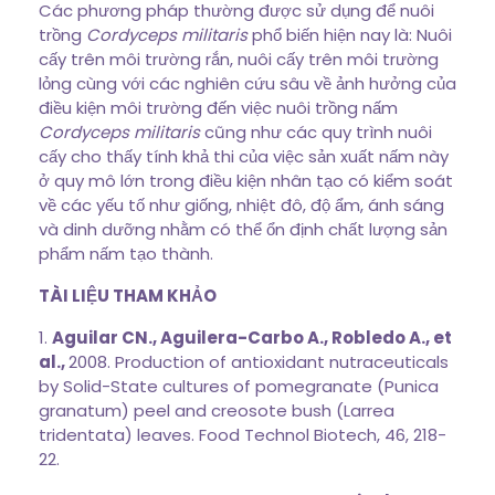
Các phương pháp thường được sử dụng để nuôi
trồng
Cordyceps militaris
phổ biến hiện nay là: Nuôi
cấy trên môi trường rắn, nuôi cấy trên môi trường
lỏng cùng với các nghiên cứu sâu về ảnh hưởng của
điều kiện môi trường đến việc nuôi trồng nấm
Cordyceps militaris
cũng như các quy trình nuôi
cấy cho thấy tính khả thi của việc sản xuất nấm này
ở quy mô lớn trong điều kiện nhân tạo có kiểm soát
về các yếu tố như giống, nhiệt đô, độ ẩm, ánh sáng
và dinh dưỡng nhằm có thể ổn định chất lượng sản
phẩm nấm tạo thành.
TÀI LIỆU THAM KHẢO
1.
Aguilar CN., Aguilera-Carbo A., Robledo A., et
al.,
2008. Production of antioxidant nutraceuticals
by Solid-State cultures of pomegranate (Punica
granatum) peel and creosote bush (Larrea
tridentata) leaves. Food Technol Biotech, 46, 218-
22.