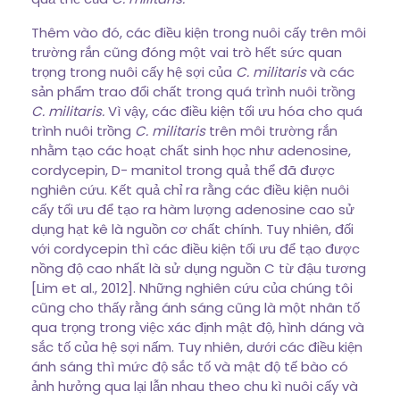
Thêm vào đó, các điều kiện trong nuôi cấy trên môi
trường rắn cũng đóng một vai trò hết sức quan
trọng trong nuôi cấy hệ sợi của
C. militaris
và các
sản phẩm trao đổi chất trong quá trình nuôi trồng
C. militaris.
Vì vậy, các điều kiện tối ưu hóa cho quá
trình nuôi trồng
C. militaris
trên môi trường rắn
nhằm tạo các hoạt chất sinh học như adenosine,
cordycepin, D- manitol trong quả thể đã được
nghiên cứu. Kết quả chỉ ra rằng các điều kiện nuôi
cấy tối ưu để tạo ra hàm lượng adenosine cao sử
dụng hạt kê là nguồn cơ chất chính. Tuy nhiên, đối
với cordycepin thì các điều kiện tối ưu để tạo được
nồng độ cao nhất là sử dụng nguồn C từ đậu tương
[Lim et al., 2012]. Những nghiên cứu của chúng tôi
cũng cho thấy rằng ánh sáng cũng là một nhân tố
qua trọng trong việc xác định mật độ, hình dáng và
sắc tố của hệ sợi nấm. Tuy nhiên, dưới các điều kiện
ánh sáng thì mức độ sắc tố và mật độ tế bào có
ảnh hưởng qua lại lẫn nhau theo chu kì nuôi cấy và