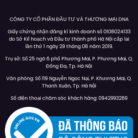
CÔNG TY CỔ PHẦN ĐẦU TƯ VÀ THƯƠNG MẠI DNA
Giấy chứng nhận đăng kí kinh doanh số 0108024133
do Sở Kế hoạch và Đầu tư thành phố Hà Nội cấp lại
lần thứ 1 ngày 29 tháng 08 năm 2019.
Trụ sở: Số 25 ngõ 6 phố Phương Mai, P. Phương Mai, Q.
Đống Đa, Tp. Hà Nội
Văn phòng: Số 119 Nguyễn Ngọc Nại, P. Khương Mai, Q.
Thanh Xuân, Tp. Hà Nội
Số điện thoại chăm sóc khách hàng: 0942993289