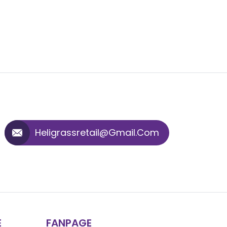
Heligrassretail@gmail.com
E
FANPAGE