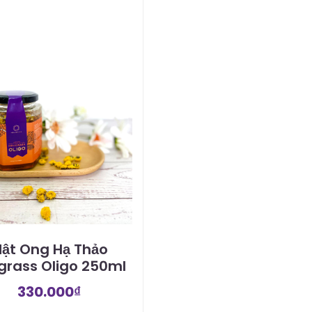
ật Ong Hạ Thảo
igrass Oligo 250ml
330.000
₫