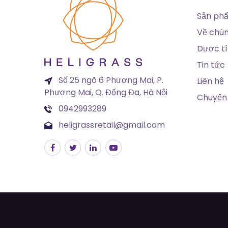
Sản ph
Về chún
Dược t
Tin tức
Số 25 ngõ 6 Phương Mai, P.
Liên hệ
Phương Mai, Q. Đống Đa, Hà Nội
Chuyển 
0942993289
heligrassretail@gmail.com