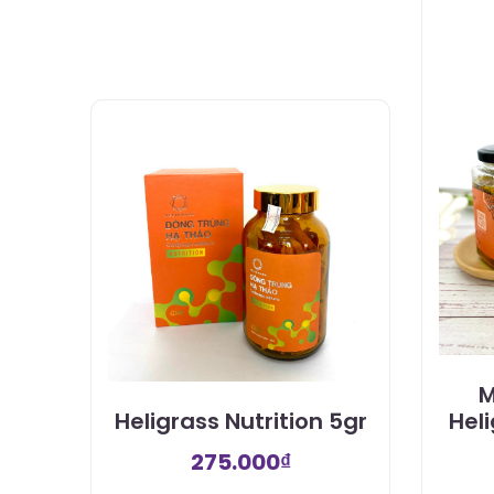
M
Heligrass Nutrition 5gr
Hel
275.000
₫