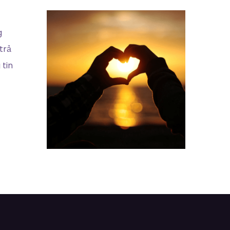
g
trả
tin