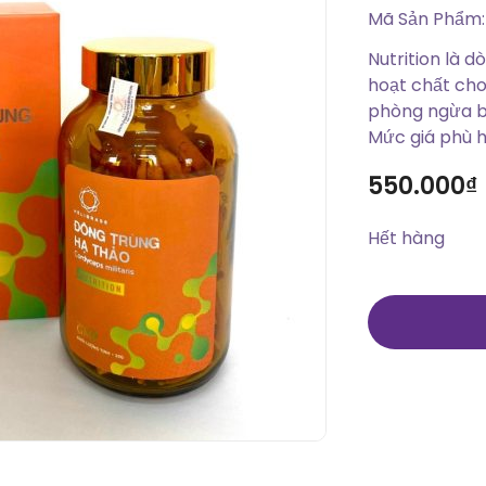
Mã Sản Phẩm:
Nutrition là 
hoạt chất ch
phòng ngừa b
Mức giá phù h
550.000
₫
Hết hàng