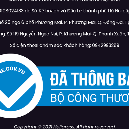
108024133 do Sở Kế hoạch và Đầu tư thành phố Hà Nội cấp 
 Số 25 ngõ 6 phố Phương Mai, P. Phương Mai, Q. Đống Đa, Tp
g: Số 119 Nguyễn Ngọc Nại, P. Khương Mai, Q. Thanh Xuân, T
Số điện thoại chăm sóc khách hàng: 0942993289
Copyright © 2021 Heligrass. All right reserved.