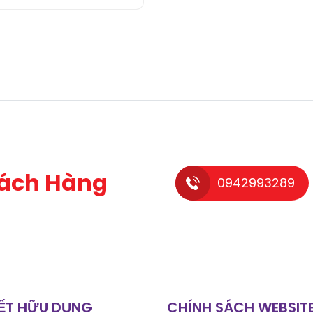
ách Hàng
0942993289
KẾT HỮU DỤNG
CHÍNH SÁCH WEBSIT