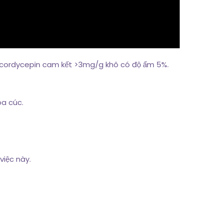
h cordycepin cam kết >3mg/g khô có độ ẩm 5%.
oa cúc.
việc này.